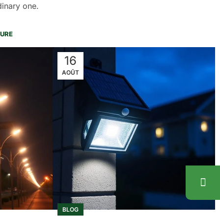
dinary one.
TURE
16
AOÛT
BLOG