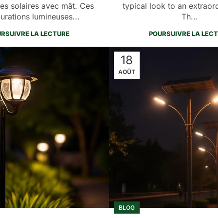
es solaires avec mât. Ces
typical look to an extraor
urations lumineuses...
Th...
RSUIVRE LA LECTURE
POURSUIVRE LA LEC
18
AOÛT
BLOG