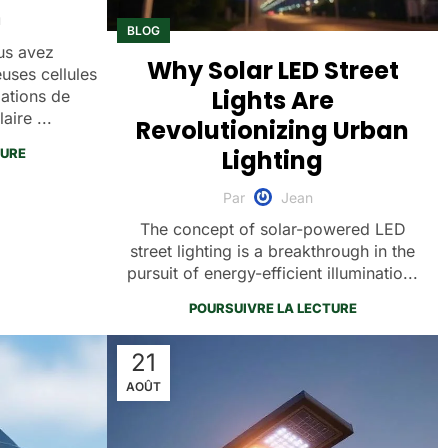
u
BLOG
us avez
Why Solar LED Street
ses cellules
Lights Are
lations de
aire ...
Revolutionizing Urban
Lighting
TURE
Par
Jean
The concept of solar-powered LED
street lighting is a breakthrough in the
pursuit of energy-efficient illuminatio...
POURSUIVRE LA LECTURE
21
AOÛT