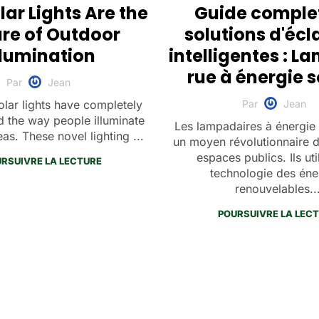
ar Lights Are the
Guide comple
ure of Outdoor
solutions d'écl
llumination
intelligentes : L
rue à énergie s
Par
Jean
Par
Jean
olar lights have completely
 the way people illuminate
Les lampadaires à énergie 
as. These novel lighting ...
un moyen révolutionnaire d'
espaces publics. Ils util
RSUIVRE LA LECTURE
technologie des éne
renouvelables..
POURSUIVRE LA LEC