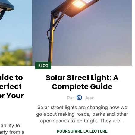
BLOG
ide to
Solar Street Light: A
erfect
Complete Guide
or Your
Par
Jean
Solar street lights are changing how we
go about making roads, parks and other
open spaces to be bright. They are...
ability to
POURSUIVRE LA LECTURE
erty from a