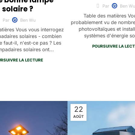
Par
Ben W
solaire ?
Table des matières Vo
Par
Ben Wu
probablement vu de nombreu
photovoltaïques et instal
tières Vous vous interrogez
systèmes d'énergie sol
padaires solaires - combien
 faut-il, n'est-ce pas ? Les
POURSUIVRE LA LEC
padaires solaires ont...
RSUIVRE LA LECTURE
22
AOÛT