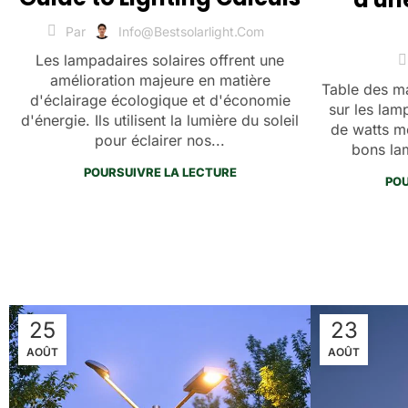
Par
Info@bestsolarlight.com
Les lampadaires solaires offrent une
amélioration majeure en matière
Table des ma
d'éclairage écologique et d'économie
sur les lam
d'énergie. Ils utilisent la lumière du soleil
de watts me
pour éclairer nos...
bons lam
POURSUIVRE LA LECTURE
POU
25
23
AOÛT
AOÛT