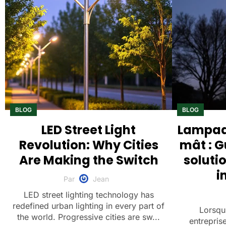
BLOG
BLOG
LED Street Light
Lampada
Revolution: Why Cities
mât : G
Are Making the Switch
soluti
i
Par
Jean
LED street lighting technology has
redefined urban lighting in every part of
Lorsqu'
the world. Progressive cities are sw...
entrepris