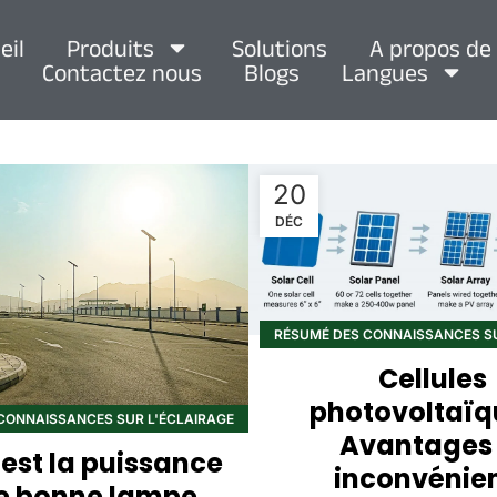
eil
Produits
Solutions
A propos de
Contactez nous
Blogs
Langues
20
DÉC
RÉSUMÉ DES CONNAISSANCES SU
SOLAIRE
Cellules
photovoltaïqu
CONNAISSANCES SUR L'ÉCLAIRAGE
Avantages 
SOLAIRE
 est la puissance
inconvénie
e bonne lampe