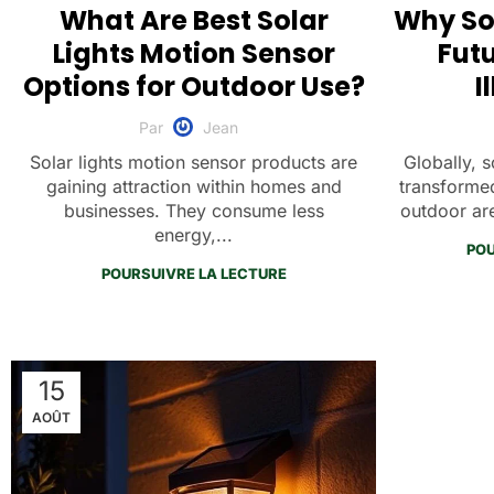
What Are Best Solar
Why Sol
Lights Motion Sensor
Fut
Options for Outdoor Use?
I
Par
Jean
Solar lights motion sensor products are
Globally, s
gaining attraction within homes and
transformed
businesses. They consume less
outdoor are
energy,...
POU
POURSUIVRE LA LECTURE
15
AOÛT