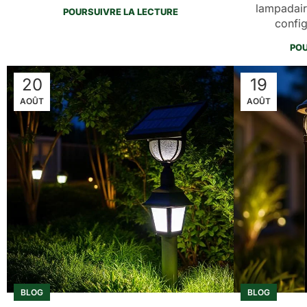
lampadair
POURSUIVRE LA LECTURE
config
POU
20
19
AOÛT
AOÛT
BLOG
BLOG