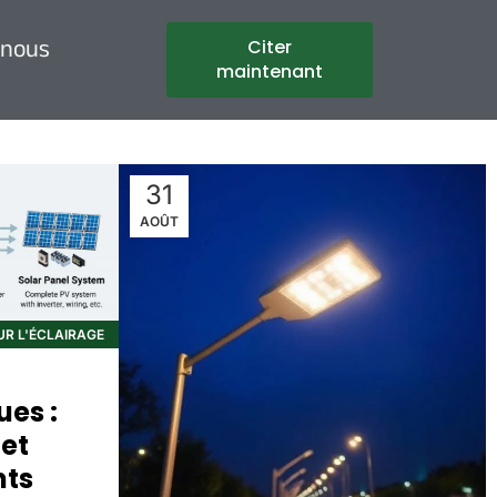
 nous
Citer
maintenant
31
AOÛT
R L'ÉCLAIRAGE
es :
et
nts