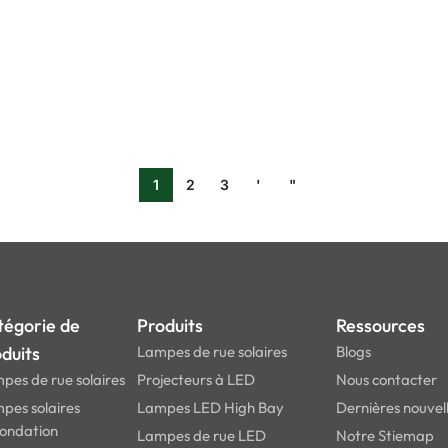
1
2
3
'
"
tégorie de
Produits
Ressources
duits
Lampes de rue solaires
Blogs
pes de rue solaires
Projecteurs à LED
Nous contacter
pes solaires
Lampes LED High Bay
Dernières nouvel
nondation
Lampes de rue LED
Notre Stiemap