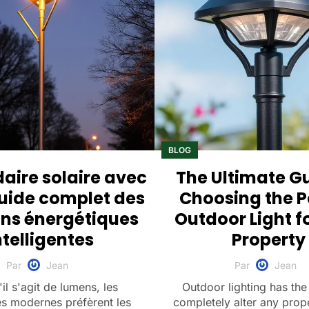
BLOG
ire solaire avec
The Ultimate Gu
uide complet des
Choosing the P
ons énergétiques
Outdoor Light f
ntelligentes
Property
Par
Jean
Par
Jean
il s'agit de lumens, les
Outdoor lighting has the 
es modernes préfèrent les
completely alter any prop