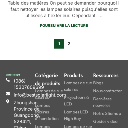
Table des matières On peut se demander pourquoi il
faut nettoyer les lampes solaires puisqu'elles sont
utilisées à l'extérieur. Cependant, ...
POURSUIVRE LA LECTURE
1
2
Catégorie
Produits
Ressources
(086)
de produits
Lampes de rue
Blogs
15307609699
solaires
Lampes de rue
Nous contacter
info@bestsolarlight.com
solaires
Projecteurs à
Dernières
Zhongshan,
LED
Lampes
nouvelles
Province de
solaires
Lampes LED
Notre Stiemap
Guangdong,
d'inondation
High Bay
528421,
Guides vidéo
Lampes
Lampes de rue
Chine