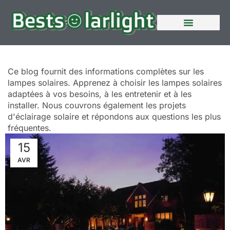
A propos de nous
Contactez nous
Ce blog fournit des informations complètes sur les
lampes solaires. Apprenez à choisir les lampes solaires
adaptées à vos besoins, à les entretenir et à les
installer. Nous couvrons également les projets
d'éclairage solaire et répondons aux questions les plus
fréquentes.
15
AVR