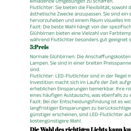
einladende Umgebungen zu schaffen.
Flutlichter: Sie bieten die Flexibilität, sowo
ästhetische Zwecke anzupassen. Sie sind ein e
hervorzuheben und einem Raum visuelles Inte
Fazit: Die beste Wahl hängt von der spezifisc
Glühbirnen bieten eine Vielzahl von Farbte
während Flutlichter besonders gut geeignet s
5:Preis
Normale Glühbirnen: Die Anschaffungskosten 
Lampen. Sie sind in einer breiten Preisspanne
sind.
Flutlichter: LED-Flutlichter sind in der Reg
Investition macht sich im Laufe der Zeit auf
erheblichen Einsparungen bemerkbar. Ihre r
eines häufigen Austauschs, was ebenfalls zu e
Fazit: Bei der Entscheidungsfindung ist es wic
langfristigen Einsparungen zu berücksichtig
günstiger erscheinen, sind LED-Flutlichter auf
kostengünstigere Wahl.
Die Wahl des richtigen Lichts kann knif