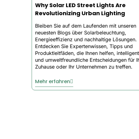
worries.
Why Solar LED Street Lights Are
Revolutionizing Urban Lighting
Bleiben Sie auf dem Laufenden mit unseren
✅ Energy-Saving LEDs – Cut your energy 
neuesten Blogs über Solarbeleuchtung,
Energieeffizienz und nachhaltige Lösungen.
Entdecken Sie Expertenwissen, Tipps und
✅ 50,000-Hour Lifespan – That’s 15+ y
Produktleitfäden, die Ihnen helfen, intelligen
und umweltfreundliche Entscheidungen für I
Zuhause oder Ihr Unternehmen zu treffen.
✅ Quick Install – Mount them anywhere
Mehr erfahren
The Smarter Choic
Trusted Nationwide
– Over 10,000 busi
Fast Delivery
– Ships from U.S. warehou