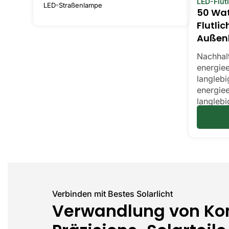
LED-Flutl
LED-Straßenlampe
50 Wat
Flutlic
Außen
Nachhalt
energieef
langlebi
energieef
langlebi
Verbinden mit Bestes Solarlicht
Verwandlung von Kon