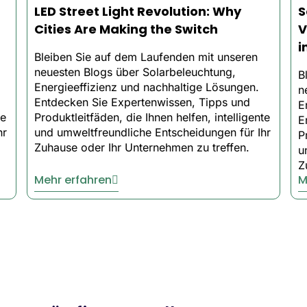
LED Street Light Revolution: Why
S
Cities Are Making the Switch
V
i
Bleiben Sie auf dem Laufenden mit unseren
bills with LEDs that use a fraction of the power of traditio
neuesten Blogs über Solarbeleuchtung,
B
Energieeffizienz und nachhaltige Lösungen.
n
Entdecken Sie Expertenwissen, Tipps und
E
ears of dependable use without the headache of constant 
te
Produktleitfäden, die Ihnen helfen, intelligente
E
hr
und umweltfreundliche Entscheidungen für Ihr
P
Zuhause oder Ihr Unternehmen zu treffen.
u
 in minutes. No complicated wiring. No permits.
Z
Mehr erfahren
M
e for Smart Businesses
nesses rely on our LED flood lights for security and peace
ses in 24 hours. Most orders arrive in just 2–3 business d