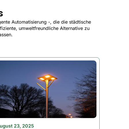
s
ghts deliver unbeatable brightness,
r night.
ente Automatisierung -, die die städtische
iziente, umweltfreundliche Alternative zu
assen.
warehouses, and building exteriors.
m. These lights are made for the
when it’s light. No switches. No
ugust 23, 2025