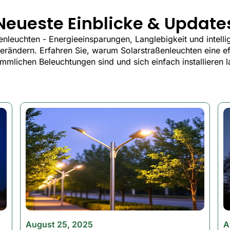
Neueste Einblicke & Update
d as your business does? Our commercial-grade LED flood li
rty stays safe, visible, and professional-looking, night afte
enleuchten - Energieeinsparungen, Langlebigkeit und intellig
ändern. Erfahren Sie, warum Solarstraßenleuchten eine eff
mmlichen Beleuchtungen sind und sich einfach installieren l
nges. Just serious performance that pays for itself.
 Lights Stand Out
ns of crisp white light. Perfect for security, parking lots, 
ing + IP65 waterproof rating. Rain, snow, heat? No proble
mart sensors turn your lights on when it gets dark and off 
August 25, 2025
A