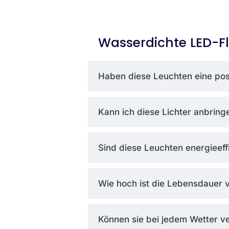
Risk-Free Trial
– Try them for 60 days.
Wasserdichte LED-Fl
5-Jahres-Garantie
– If anything goes w
Haben diese Leuchten eine pos
Bulk Savings
– Special pricing for ord
Kann ich diese Lichter anbring
Sind diese Leuchten energieeff
Wie hoch ist die Lebensdauer v
Können sie bei jedem Wetter 