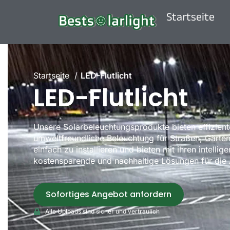
Startseite
Startseite
LED-Flutlicht
LED-Flutlicht
Unsere Solarbeleuchtungsprodukte bieten effizient
umweltfreundliche Beleuchtung für Straßen, Gärten 
einfach zu installieren und bieten mit ihren intelli
kostensparende und nachhaltige Lösungen für die
Sofortiges Angebot anfordern
Alle Uploads sind sicher und vertraulich