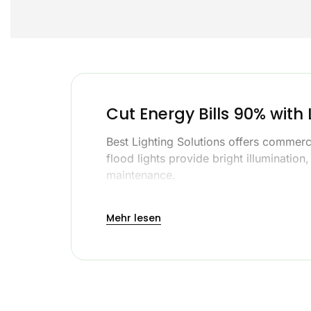
Cut Energy Bills 90% with 
Best Lighting Solutions offers commerc
flood lights provide bright illumination
maintenance.
Mehr lesen
Whether you need lighting for parking 
built to withstand tough conditions and
Light Up Your Bus