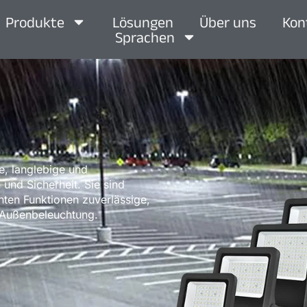
Produkte
Lösungen
Über uns
Kon
Sprachen
e, langlebige und
und Sicherheit. Sie sind
genten Funktionen zuverlässige,
 Außenbeleuchtung.