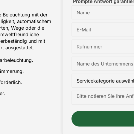
Prompte Antwort garantier
e Beleuchtung mit der
lligkeit, automatischem
rten, Wege oder die
umweltfreundliche
terbeständig und mit
t ausgestattet.
larbeleuchtung.
Dämmerung.
orderlich.
er.