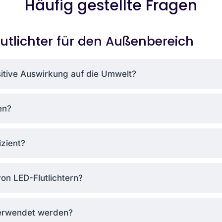
Häufig gestellte Fragen
 Don’t love them? Send them back.
utlichter für den Außenbereich
rong, we’ll replace it. No questions asked.
itive Auswirkung auf die Umwelt?
ers of 10+. The bigger your project, the more you save
en?
izient?
on LED-Flutlichtern?
verwendet werden?