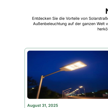
Looking for lighting that works as har
durability, and efficiency—so your prope
Entdecken Sie die Vorteile von Solarstraß
Außenbeleuchtung auf der ganzen Welt ver
herkö
No weak lighting. No constant bulb cha
Why Our LED Flood
✅ Brilliant Brightness – Up to 3000 lume
✅ Built to Last – Rugged aluminum hous
outdoors.
✅ Dusk-to-Dawn Automation – Optional s
August 31, 2025