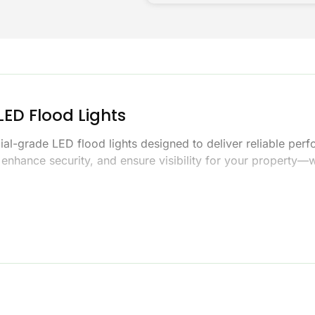
LED Flood Lights
ial-grade LED flood lights designed to deliver reliable pe
, enhance security, and ensure visibility for your property—
lots, warehouses, building exteriors, or any other outdoor s
 deliver dependable results.
iness With Powerful LED Floo