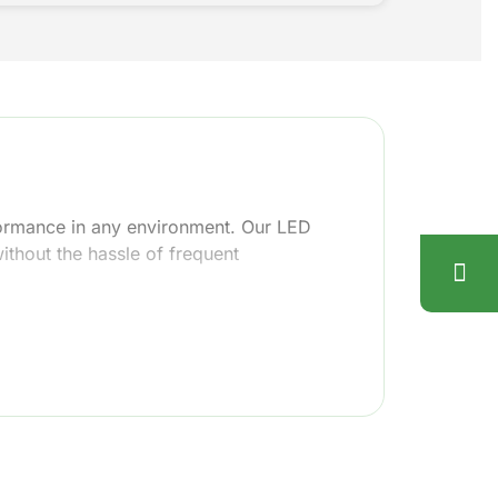
rformance in any environment. Our LED
without the hassle of frequent
pace, our durable LED flood lights are
d Lights