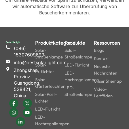
Um unsere Website vor Spam zu schützen, verwenden
wir automatische Software zur Überprüfung von
Besucherkommentaren.
Produktkategorie
Produkte
Ressourcen
(086)
Solar-
Solar-
Blogs
15307609699
Straßenlampe
Straßenlampe
Kontakt
info@bestsolarlight.com
Solar-
LED-Flutlicht
Neueste
Zhongshan,
Flutlichter
LED-
Nachrichten
Provinz
Solar-
Hochregallampen
Unser Stiemap
Guangdong,
Gartenleuchten
LED-
528421,
Video-
Solar-Post-
Straßenlampe
China
Leitfäden
Lichter
LED-Flutlicht
LED-
Hochregallampen