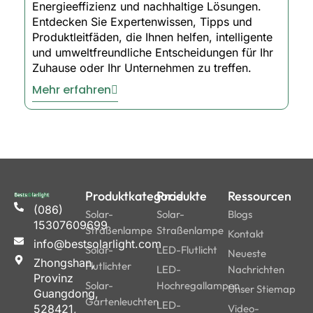
Energieeffizienz und nachhaltige Lösungen.
Entdecken Sie Expertenwissen, Tipps und
Produktleitfäden, die Ihnen helfen, intelligente
und umweltfreundliche Entscheidungen für Ihr
Zuhause oder Ihr Unternehmen zu treffen.
Mehr erfahren
Produktkategorie
Produkte
Ressourcen
(086)
Solar-
Solar-
Blogs
15307609699
Straßenlampe
Straßenlampe
Kontakt
info@bestsolarlight.com
Solar-
LED-Flutlicht
Neueste
Zhongshan,
Flutlichter
LED-
Nachrichten
Provinz
Solar-
Hochregallampen
Unser Stiemap
Guangdong,
Gartenleuchten
LED-
528421,
Video-