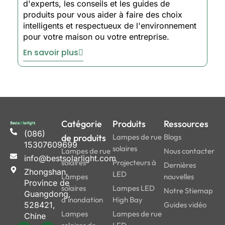
d'experts, les conseils et les guides de
produits pour vous aider à faire des choix
intelligents et respectueux de l'environnement
pour votre maison ou votre entreprise.
En savoir plus
Catégorie
Produits
Ressources
(086)
de produits
Lampes de rue
Blogs
15307609699
solaires
Lampes de rue
Nous contacter
info@bestsolarlight.com
solaires
Projecteurs à
Dernières
Zhongshan,
LED
Lampes
nouvelles
Province de
solaires
Lampes LED
Notre Stiemap
Guangdong,
d'inondation
High Bay
528421,
Guides vidéo
Lampes
Lampes de rue
Chine