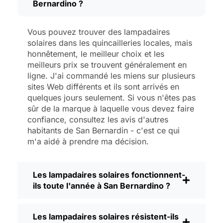
Bernardino ?
tempêtes classiques de San Bernardino,
et ils brillent toujours comme s'ils étaient
neufs.
Vous pouvez trouver des lampadaires
L'entretien ? Pratiquement pas. De temps
solaires dans les quincailleries locales, mais
en temps, j'enlève la poussière ou les
honnêtement, le meilleur choix et les
meilleurs prix se trouvent généralement en
feuilles du panneau solaire, mais c'est à
ligne. J'ai commandé les miens sur plusieurs
peu près tout. Pas de fils à manipuler,
sites Web différents et ils sont arrivés en
pas d'ampoules à changer. Et
quelques jours seulement. Si vous n'êtes pas
honnêtement, cela fait du bien de savoir
sûr de la marque à laquelle vous devez faire
que je ne gaspille pas d'énergie et que je
confiance, consultez les avis d'autres
ne contribue pas à la pollution. C'est un
habitants de San Bernardin - c'est ce qui
petit changement, mais il rend mon lieu
m'a aidé à prendre ma décision.
de vie plus sûr et plus accueillant, et
j'aime savoir que je fais ma part pour
l'environnement.
Les lampadaires solaires fonctionnent-
ils toute l'année à San Bernardino ?
Quels sont les critères à prendre en
compte lors de l'achat d'un lampadaire
solaire ?
Les lampadaires solaires résistent-ils