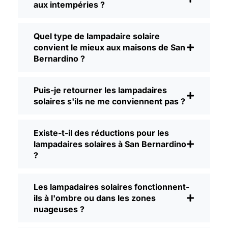
aux intempéries ?
Si vous envisagez de passer à autre
chose, voici ce que je dis généralement à
Quel type de lampadaire solaire
mes amis et à mes voisins lorsqu'ils me
convient le mieux aux maisons de San
posent la question :
Bernardino ?
Luminosité :
Toutes les lampes solaires
ne se valent pas. Si vous voulez
Puis-je retourner les lampadaires
vraiment voir où vous marchez la nuit,
solaires s'ils ne me conviennent pas ?
vérifiez les lumens. Pour les allées, une
puissance de 50 à 100 lumens est
généralement suffisante. Pour les allées
Existe-t-il des réductions pour les
ou si vous souhaitez un peu plus de
lampadaires solaires à San Bernardino
sécurité, optez pour un modèle plus
?
lumineux. Certains modèles atteignent
200 lumens ou plus, ce qui est idéal
Les lampadaires solaires fonctionnent-
pour les coins d'ombre.
ils à l'ombre ou dans les zones
Autonomie de la batterie :
Assurez-
nuageuses ?
vous que les lumières sont conçues