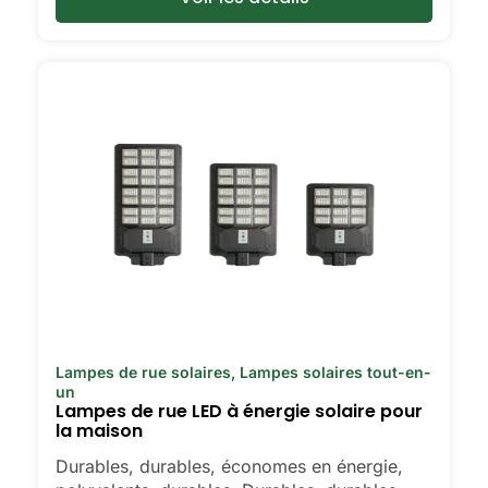
rendent votre maison un peu plus
lumineuse, à l'intérieur comme à
l'extérieur.
🛒 [Shop Now] | 📞 [Contact Customer
Service] | 📍 Service Area : [mpg_area],
[mpg_city]| 📍 Zone de service :
[mpg_area], [mpg_city]
Lampes de rue solaires
,
Lampes solaires tout-en-
un
Lampes de rue LED à énergie solaire pour
la maison
Durables, durables, économes en énergie,