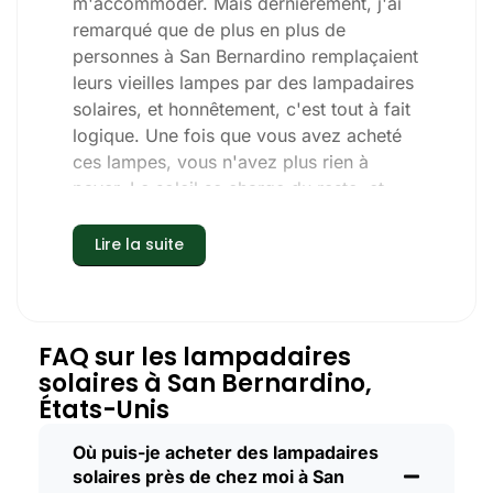
m'accommoder. Mais dernièrement, j'ai
remarqué que de plus en plus de
personnes à San Bernardino remplaçaient
leurs vieilles lampes par des lampadaires
solaires, et honnêtement, c'est tout à fait
logique. Une fois que vous avez acheté
ces lampes, vous n'avez plus rien à
payer. Le soleil se charge du reste, et
vous remarquerez probablement que
votre prochaine facture d'électricité sera
Lire la suite
un peu moins douloureuse.
Mais il ne s'agit pas seulement
d'économiser quelques dollars. Ici, nous
aimons les choses simples et qui
FAQ sur les lampadaires
fonctionnent. Vous installez ces
solaires à San Bernardino,
lampadaires solaires, et c'est tout. Ils
États-Unis
s'allument tous les soirs, qu'il pleuve,
qu'il neige ou qu'il fasse très chaud. J'ai
Où puis-je acheter des lampadaires
solaires près de chez moi à San
utilisé les miens pendant quelques