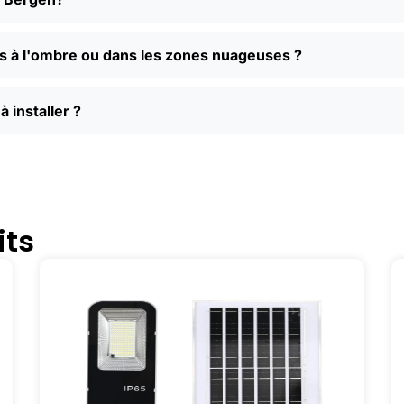
es styles.
res en ligne ?
ls à l'ombre ou dans les zones nuageuses ?
uch time driving from store to store, hoping to find the right
ent models, read reviews from other folks in Bergen, and 
à installer ?
, easy returns, and real customer support if you have questi
ually find better deals and more options online than in loca
ectricité élevées ou si vous voulez simplement un moyen sim
lent vraiment la peine d'être essayés. Je les ai recommandé
its
 que vous aurez constaté leur facilité d'utilisation, vous 
. C'est l'une de ces améliorations qui s'amortissent d'elle
à l'extérieur.
ervice] | 📍 Service Area : [mpg_area], [mpg_city]| 📍 Zon