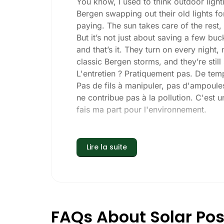
You know, I used to think outdoor lighti
Bergen swapping out their old lights fo
paying. The sun takes care of the rest, a
But it’s not just about saving a few buc
and that’s it. They turn on every night,
classic Bergen storms, and they’re still
L'entretien ? Pratiquement pas. De temp
Pas de fils à manipuler, pas d'ampoules
ne contribue pas à la pollution. C'est u
fais ma part pour l'environnement.
Quels sont les critères à prendre en co
Lire la suite
Si vous envisagez de passer à autre ch
:
Luminosité :
Toutes les lampes solair
Pour les allées, une puissance de 50
sécurité, optez pour un modèle plus 
FAQs About Solar Pos
d'ombre.