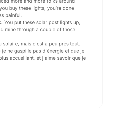
 noticed more and more folks around
 you buy these lights, you’re done
ss painful.
. You put these solar post lights up,
 had mine through a couple of those
 solaire, mais c'est à peu près tout.
je ne gaspille pas d'énergie et que je
lus accueillant, et j'aime savoir que je
oisins lorsqu'ils me posent la question
archez la nuit, vérifiez les lumens.
ou si vous souhaitez un peu plus de
e qui est idéal pour les coins