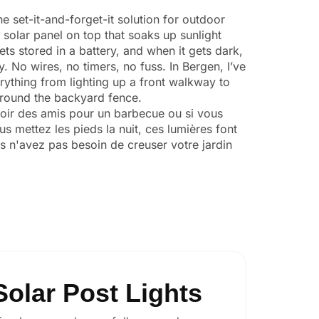
he set-it-and-forget-it solution for outdoor
 solar panel on top that soaks up sunlight
ts stored in a battery, and when it gets dark,
y. No wires, no timers, no fuss. In Bergen, I’ve
ything from lighting up a front walkway to
 around the backyard fence.
voir des amis pour un barbecue ou si vous
s mettez les pieds la nuit, ces lumières font
s n'avez pas besoin de creuser votre jardin
olar Post Lights