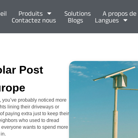
eil
Produits
Solutions
A propos de
Contactez nous
Blogs
Langues
olar Post
urope
, you’ve probably noticed more
ts lining their driveways or
of paying extra just to keep their
 neighbors who used to dread
hen everyone wants to spend more
in.