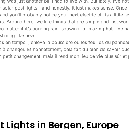
ng was just another bill I had to live with. But lately, I’ve
r solar post lights—and honestly, it just makes sense. Once
nd you’ll probably notice your next electric bill is a little le
ks. Around here, we like things that are simple and just work
 no matter if it’s pouring rain, snowing, or blazing hot. I’ve
 shining like new.
s en temps, j'enlève la poussière ou les feuilles du panneau
 à changer. Et honnêtement, cela fait du bien de savoir que 
n petit changement, mais il rend mon lieu de vie plus sûr et p
mpte lors de l'achat d'un lampadaire solaire ?
ose, voici ce que je dis généralement à mes amis et à mes v
es ne se valent pas. Si vous voulez vraiment voir où vous m
 à 100 lumens est généralement suffisante. Pour les allées 
lumineux. Certains modèles atteignent 200 lumens ou plus, c
t Lights in Bergen, Europe