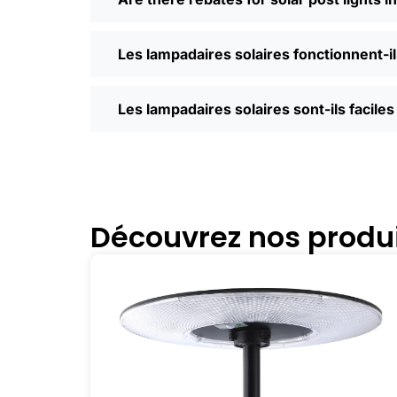
vraiment pour tous les besoins et tous l
Pourquoi acheter des lampadaires solai
Les lampadaires solaires fonctionnent-i
I’ll be honest, I used to spend way too m
so much easier—you can compare differ
Les lampadaires solaires sont-ils faciles 
door. Most places offer quick shipping
Saturday running errands, and you’ll us
Prêt à passer à l'action ?
Si vous en avez assez des factures d'él
propriété, les lampadaires solaires va
Découvrez nos produ
quelques entreprises locales. Une fois
vous n'avez pas franchi le pas plus tôt
peu plus lumineuse, à l'intérieur comme 
🛒 [Shop Now] | 📞 [Contact Customer S