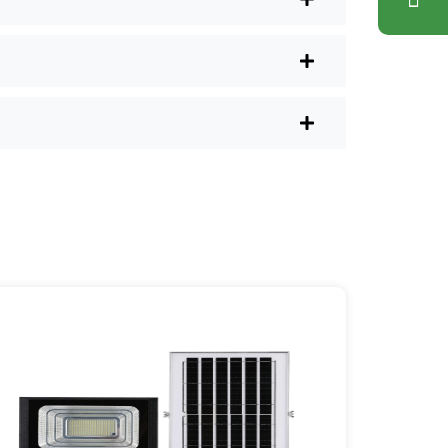
 lights. Now, I just order online. It’s
have them delivered right to your
ons. Plus, you don’t have to waste a
l shops.
ple et fiable d'éclairer votre
s à mes amis, à ma famille et même à
vous demanderez probablement pourquoi
s-mêmes et qui rendent votre maison un
e de service : [mpg_area], [mpg_city]