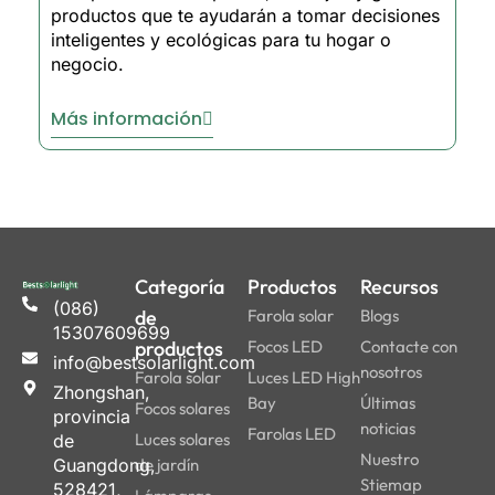
productos que te ayudarán a tomar decisiones
inteligentes y ecológicas para tu hogar o
negocio.
Más información
Categoría
Productos
Recursos
(086)
de
Farola solar
Blogs
15307609699
productos
Focos LED
Contacte con
info@bestsolarlight.com
nosotros
Farola solar
Luces LED High
Zhongshan,
Bay
Últimas
Focos solares
provincia
noticias
Farolas LED
Luces solares
de
Nuestro
Guangdong,
de jardín
Stiemap
528421,