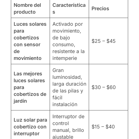
Nombre del
Característica
Precios
producto
s
Luces solares
Activado por
para
movimiento,
cobertizos
de bajo
$25 – $45
con sensor
consumo,
de
resistente a la
movimiento
intemperie
Gran
Las mejores
luminosidad,
luces solares
larga duración
para
$30 – $60
de las pilas y
cobertizos de
fácil
jardín
instalación
Interruptor de
Luz solar para
control
cobertizo con
$15 – $40
manual, brillo
interruptor
ajustable