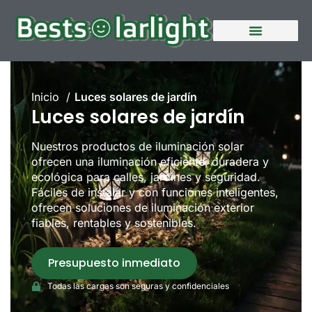
Quiénes somos
Póngase en contacto con nosotros
Inicio
Luces solares de jardín
Luces solares de jardín
Nuestros productos de iluminación solar
ofrecen una iluminación eficiente, duradera y
ecológica para calles, jardines y seguridad.
Fáciles de instalar y con funciones inteligentes,
ofrecen soluciones de iluminación exterior
fiables, rentables y sostenibles.
Presupuesto inmediato
Todas las cargas son seguras y confidenciales