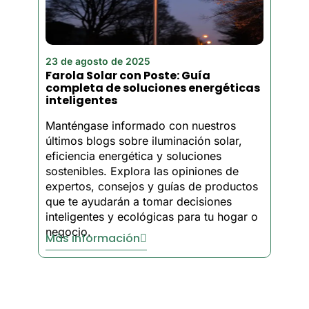
Diseño resistente a la
intemperie
- Fabricadas
para soportar la lluvia, la
nieve y temperaturas
23 de agosto de 2025
extremas de hasta -20°F,
Farola Solar con Poste: Guía
nuestras lámparas solares
completa de soluciones energéticas
inteligentes
para jardín duran más de 5
años en el exterior con un
Manténgase informado con nuestros
grado de impermeabilidad
últimos blogs sobre iluminación solar,
IP65
eficiencia energética y soluciones
Facturas de energía cero
-
sostenibles. Explora las opiniones de
Las luces de jardín
expertos, consejos y guías de productos
que te ayudarán a tomar decisiones
alimentadas por energía
inteligentes y ecológicas para tu hogar o
solar eliminan los costes de
negocio.
electricidad a la vez que
Más información
proporcionan una
iluminación exterior fiable
cada noche, ahorrando a las
empresas entre $200-500