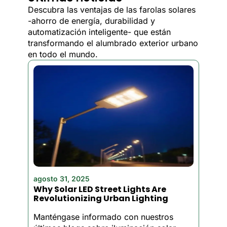
electricidad. Iluminamos
Descubra las ventajas de las farolas solares
propiedades comerciales,
-ahorro de energía, durabilidad y
zonas ajardinadas y pasarelas
automatización inteligente- que están
de empresas de todo el país
transformando el alumbrado exterior urbano
con una resistente iluminación
en todo el mundo.
alimentada por energía solar.
La tecnología utilizada en
nuestro
luces LED solares para
jardín
les permite cargarse
durante el día y eliminar el uso
de electricidad para ofrecer
una luz brillante cuando se
pone el sol. Todos los
productos incluyen sencillas
instrucciones de instalación y
agosto 31, 2025
pilas de larga duración.
Why Solar LED Street Lights Are
Revolutionizing Urban Lighting
Vendemos iluminación solar
decorativa para jardín, fácil de
Manténgase informado con nuestros
instalar, ya que no requiere