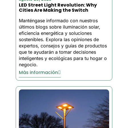
LED Street Light Revolution: Why
necesidades.
Cities Are Making the Switch
Manténgase informado con nuestros
Razones principales
últimos blogs sobre iluminación solar,
para elegir
eficiencia energética y soluciones
sostenibles. Explora las opiniones de
nuestras lámparas
expertos, consejos y guías de productos
solares para jardín
que te ayudarán a tomar decisiones
inteligentes y ecológicas para tu hogar o
Fácil instalación
- No
negocio.
requiere cableado para
BSL
Más información
luces solares para jardín,
basta con colocarlas en
lugares soleados y
empezarán a funcionar en
cuestión de minutos,
ahorrándole cientos de
euros en honorarios de
electricistas.