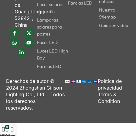
sistemas, lo que le permitirá
noticias
Farolas LED
Luces solares
de
cambiar la disposición de la
Nuestro
Guangdong,
de jardín
iluminación a medida que
Stiemap
528421,
Lámparas
cambien las necesidades de
China
Guías en vídeo
solares para
su negocio.
postes
Sin mantenimiento
- Una
Focos LED
vez instaladas, nuestras
Luces LED High
lámparas solares LED para
Bay
jardín no requieren
Farolas LED
mantenimiento periódico ni
piezas de repuesto durante
Derechos de autor ©
Política de
3-5 años de servicio, lo que
2024
Zhongshan Gillson
privacidad
elimina los costes continuos
Lighting Co., Ltd.
. Todos
Terms &
de mano de obra.
los derechos
Condition
reservados.
Por qué elegir Best
Solar Light para la
0
iluminación exterior
ienda
Carrito
Mi cuenta