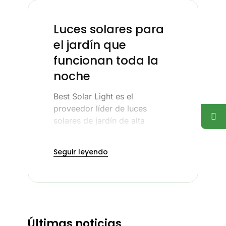
Luces solares para
el jardín que
funcionan toda la
noche
Best Solar Light es el
proveedor líder de luces
solares de jardín de alta
calidad, que permiten a las
empresas reducir sus facturas
Seguir leyendo
de energía. Nuestra empresa
se especializa en el suministro
de luces solares de jardín de
calidad para exteriores, que
son funcionales durante el día
y la noche sin facturas de
Últimas noticias