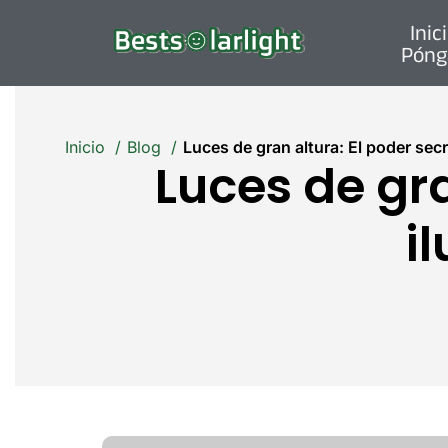
Inic
Póng
Inicio
Blog
Luces de gran altura: El poder secr
Luces de gra
i