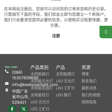
在本网站注册后，您就可以访问您的订单状态和历史记录。
只需填写下面的字段，我们就会立即为您建立一个新账户。
我们只会要求您提供必要的信息，以使购买过程更快捷、更
方便。
注册
产品类别
产品
资源
(086)
太阳能路灯
太阳能路灯
博客
15307609699
太阳能泛光灯
LED 泛光灯
联系我们
info@bestsolarlight.com
太阳能花园灯
LED 工矿灯
最新消息
中国广东
太阳能柱灯
LED 路灯
我们的地图
省中山市,
LED 泛光灯
视频指南
528421
LED 工矿灯