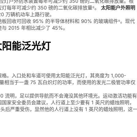
应灯户外防水装置每年可减少约 350 磅的二氧化碳排放量。根
每年可减少约 350 磅的二氧化碳排放量⁸。
太阳能户外照明
320 万辆机动车上路行驶。
回收可回收 95% 的半导体材料和 90% 的玻璃组件⁹。现代
2015 年相比减少了 45%。
太阳能泛光灯
。入口处和车道可使用太阳能泛光灯，其亮度为 1,000-
一照明量相当于一盏 75 瓦白炽灯的功率，而使用的发光二极管功率仅
300 流明，足以提供导航而不会淹没其他环境光。运动激活功能有
国家安全委员会建议，人行道上至少要有 1 英尺的蜡烛照明，
撞到头后严重受伤，显然他的人行道上没有 1 英尺的蜡烛照明，这