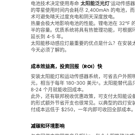
电池技术决定使用寿命
太阳能泛光灯
'运动传感器
的零星使用时间内会耗尽 2,400mAh 的电池，而 
术可避免晴天过度充电和阴天深度放电。
热量会极大地影响电池的性能。锂电池在 32°F 
半的容量。优质系统将具有热管理功能，可根据环
延长到 4-5 年。
太阳能移动感应灯最重要的优点是什么？在安装
今天必须了解的。
成本效益高，投资回报（ROI）快
安装太阳能灯和运动传感器系统，可省去户外照明的
元，相当于每年 180-300 美元⁶。太阳能替代
8-24 个月就能收回成本。
此外，还有联邦税收优惠政策，可支付太阳能设备
的形式额外节省开支也很常见。以典型的四灯安装
付成本远低于 $250，一年内即可收回全部成本
减碳和环境影响