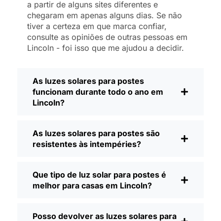
a partir de alguns sites diferentes e
aumentar a poluição. É uma pequena
chegaram em apenas alguns dias. Se não
mudança, mas faz com que a minha casa
tiver a certeza em que marca confiar,
se sinta mais segura e mais acolhedora -
consulte as opiniões de outras pessoas em
e também gosto de saber que estou a
Lincoln - foi isso que me ajudou a decidir.
fazer a minha parte pelo ambiente.
O que deve procurar ao comprar
As luzes solares para postes
candeeiros solares para postes?
funcionam durante todo o ano em
Lincoln?
Se está a pensar fazer a mudança, eis o
que costumo dizer aos meus amigos e
vizinhos quando me perguntam:
As luzes solares para postes são
resistentes às intempéries?
Brilho:
Nem todas as luzes solares são
criadas da mesma forma. Se quiser ver
realmente onde está a andar à noite,
Que tipo de luz solar para postes é
verifique os lúmens. Para passadeiras,
melhor para casas em Lincoln?
50-100 lúmens são normalmente
suficientes. Para entradas de garagem
Posso devolver as luzes solares para
ou se quiser um pouco mais de