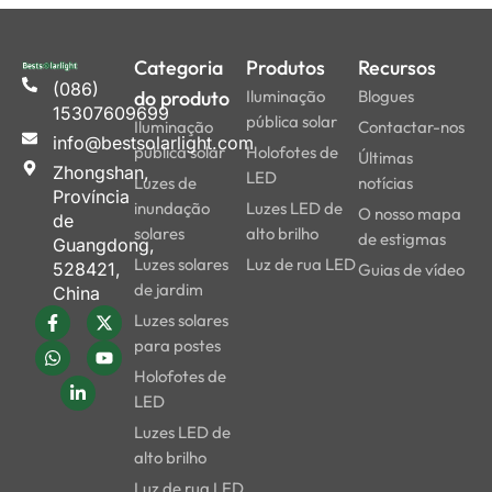
Categoria
Produtos
Recursos
(086)
do produto
Iluminação
Blogues
15307609699
pública solar
Iluminação
Contactar-nos
info@bestsolarlight.com
pública solar
Holofotes de
Últimas
Zhongshan,
LED
Luzes de
notícias
Província
inundação
Luzes LED de
O nosso mapa
de
solares
alto brilho
de estigmas
Guangdong,
Luzes solares
Luz de rua LED
528421,
Guias de vídeo
de jardim
China
Luzes solares
para postes
Holofotes de
LED
Luzes LED de
alto brilho
Luz de rua LED