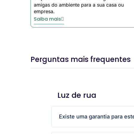
especializada. Junte-se a milhares de
amigas do ambiente para a sua casa ou
solar.
empresa.
Saiba mais
Perguntas mais frequentes
Luz de rua
Existe uma garantia para est