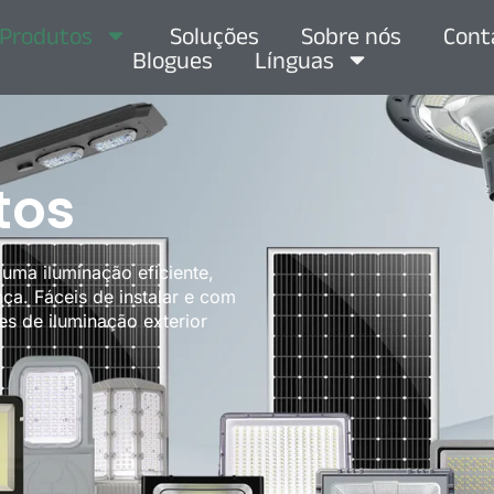
Produtos
Soluções
Sobre nós
Cont
Blogues
Línguas
tos
uma iluminação eficiente,
ça. Fáceis de instalar e com
es de iluminação exterior