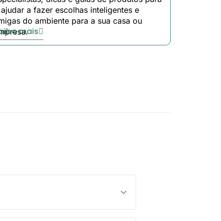
uções fiáveis de iluminação pública
 ajudar a fazer escolhas inteligentes e
migas do ambiente para a sua casa ou
aiba mais
mpresa.