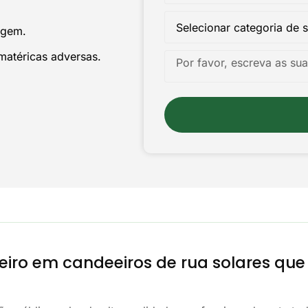
agem.
imatéricas adversas.
eiro em candeeiros de rua solares qu