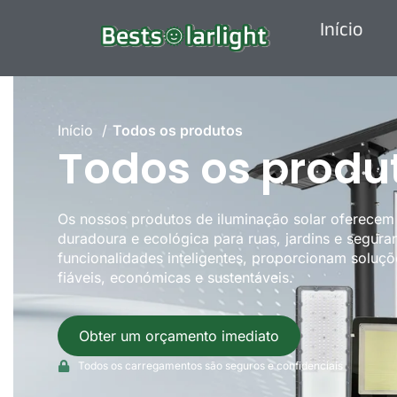
Início
Início
Todos os produtos
Todos os produ
Os nossos produtos de iluminação solar oferecem 
duradoura e ecológica para ruas, jardins e seguran
funcionalidades inteligentes, proporcionam soluçõ
fiáveis, económicas e sustentáveis.
Obter um orçamento imediato
Todos os carregamentos são seguros e confidenciais