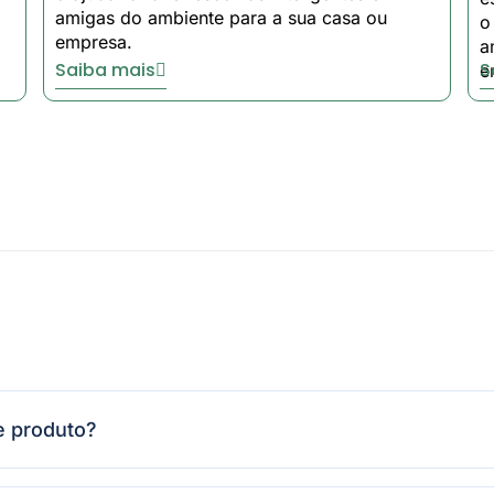
 empresas que já estão a poupar dinheiro com as nossas sol
amigas do ambiente para a sua casa ou
o
empresa.
a
Saiba mais
S
e
e produto?