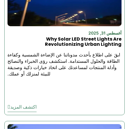
مصابيح الفيضانات
الشمسية من Best
Solar Light؟
هذا المصباح ليس مصباحًا كشافًا
أغسطس 31, 2025
شمسيًا عاديًا، فهو مصمم خصيصًا
Why Solar LED Street Lights Are
ليكون فعالاً ومريحًا في عام
Revolutionizing Urban Lighting
2022. فهي تعمل لمدة 2-3 أيام
ابقَ على اطلاع بأحدث مدوناتنا عن الإضاءة الشمسية وكفاءة
كحد أقصى بشحنة واحدة، مما
الطاقة والحلول المستدامة. استكشف رؤى الخبراء والنصائح
يجعلها أفضل في المناطق التي لا
وأدلة المنتجات لمساعدتك على اتخاذ خيارات ذكية وصديقة
يصلها الكثير من ضوء الشمس.
للبيئة لمنزلك أو عملك.
هذه هي أفضل المصابيح
الشمسية ذات الأسعار المعقولة
المصممة خصيصاً لمناخات جنوب
شرق آسيا والشرق الأوسط
وأفريقيا. ستساعدك هذه الأضواء
اكتشف المزيد
الكاشفة على إنارة مكان منزلك
أو عملك، أو ربما كليهما، من
خلال توفير الأداء والموثوقية دون