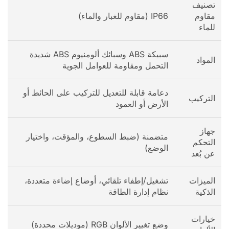
تصنيف
مقاوم
IP66 (مقاوم للغبار والماء)
للماء
سبيكة ABS وسبائك ألومنيوم ABS شديدة
المواد
التحمل ومقاومة للعوامل الجوية
دعامة قابلة للتعديل للتركيب على الحائط أو
التركيب
الأرض أو العمود
جهاز
متضمنة (ضبط السطوع، والمؤقت، واختيار
التحكم
الوضع)
عن بُعد
الميزات
تشغيل/إطفاء تلقائي، أوضاع إضاءة متعددة،
الذكية
نظام إدارة الطاقة
خيارات
وضع تغيير الألوان RGB (موديلات محددة)