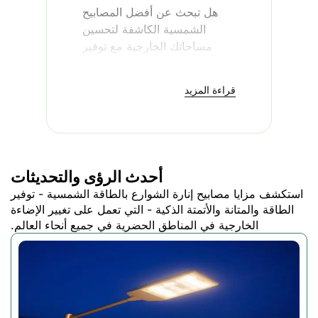
هل تبحث عن أفضل المصابيح
الشمسية الكاشفة لتحسين
مساحاتك الخارجية مع توفير
الطاقة؟ إن المصباح الشمسي
الغامر BSL-YGSO52 من
أفضل
قراءة المزيد
إضاءة شمسية
هو نتيجة للجمع
بين إضاءة LED المبتكرة
والتحكم في الهاتف الذكي مع
مواد عالية الجودة لإنشاء إضاءة
لاسلكية قوية ولاسلكية في أي
أحدث الرؤى والتحديثات
مكان خارجي.
استكشف مزايا مصابيح إنارة الشوارع بالطاقة الشمسية - توفير
سواءً كنت تقيم حفلة أو تضيء
الطاقة والمتانة والأتمتة الذكية - التي تعمل على تغيير الإضاءة
فناء منزلك أو تبحث عن الأمان
الخارجية في المناطق الحضرية في جميع أنحاء العالم.
لممتلكاتك؟ يمكن أن يكون هذا
كل ما كنت تنتظر الحصول عليه.
لماذا تختار أفضل