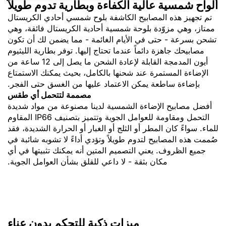
ألواح شمسية عالية الكفاءة وبطارية تدوم طويلاً
تم تجهيز هذه المصابيح الكاشفة بلوح شمسي أحادي الكريستال
ممتاز، وهي مزوّدة بلوحة شمسية أحادية الكريستال فائقة، وهي
تشحن بسرعة - حتى في الأيام الغائمة - مما يضمن لك أن تكون
مصابيحك جاهزة دائماً عندما تحتاج إليها. توفر بطارية الليثيوم
أيون المدمجة القابلة لإعادة الشحن ما يصل إلى 12 ساعة من
الإضاءة المستمرة عند شحنها بالكامل، بحيث يمكنك الاستمتاع
بإضاءة ساطعة يمكن الاعتماد عليها من الغسق حتى الفجر.
مصممة لتتحمل أي طقس
أفضل مصابيح الإضاءة الشمسية لدينا مصنوعة من مواد شديدة
التحمل ومقاومة للعوامل الجوية وتتميز بتصنيف IP66 المقاوم
للماء. سواءً كان المطر أو الثلج أو الغبار أو الحرارة الشديدة، فقد
صُممت هذه المصابيح لتدوم طويلاً وتؤدي أداءً لا تشوبه شائبة في
جميع الظروف. يعني التصميم المتين أنه يمكنك تثبيتها في أي
مكان بثقة - لا داعي للقلق بشأن العوامل الجوية.
ميزات ذكية للتحكم بدون عناء