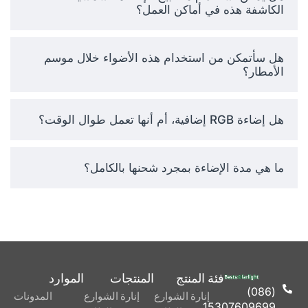
والتحكم في التطبيق، وعمر
الكاشفة هذه في أماكن العمل؟
البطارية القوي، وكلها مزايا تأتي
مع هذا الجهاز الرخيص.
هل سأتمكن من استخدام هذه الأضواء خلال موسم
الأمطار؟
لماذا يبرزون:
هل إضاءة RGB إضافية، أم أنها تعمل طوال الوقت؟
تصميم
دعم التحكم
ذكي
بالبلوتوث
ما هي مدة الإضاءة بمجرد شحنها بالكامل؟
إضاءة
مزاجية
حجم الشحنة
RGB +
اللحاق بالركب
سطوع
لمدة 2-3 أيام
عالي
وقت التشغيل
التجويف
فئة المنتج
المنتجات
الموارد
لا فواتير
عمر طويل
(086)
إنارة الشوارع
إنارة الشوارع
المدونات
كهربائية
وأمان معتمد
15307609699