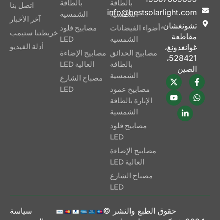
بالطاقة
بالطاقة
اتصل بنا
info@bestsolarlight.com
الشمسية
الشمسية
آخر الأخبار
تشونغشان،
أضواء الفيضانات
مصابيح فلود
خريطتنا ستيمب
بغض النظر عما إذا كنت ترغب
مقاطعة
الشمسية
LED
في حماية ممتلكاتك أو إنشاء جو
أدلة الفيديو
غوانغدونغ،
مصابيح الحدائق
مصابيح الإضاءة
528421،
مثير للاهتمام في الحديقة، فإن
بالطاقة
العالية LED
الصين
BSL-YGSO52 هو مزيج من
الشمسية
مصباح الشارع
القوة والفعالية من حيث التكلفة
مصابيح عمود
LED
والابتكار في آلة واحدة مدمجة.
الإنارة بالطاقة
الشمسية
مصابيح فلود
تركيب مصباح الفيضان
LED
الشمسي الأفضل BSL-
مصابيح الإضاءة
YGSO52 بالطاقة
العالية LED
الشمسية
مصباح الشارع
LED
احصل على مكان به 6 إلى 8
ساعات من ضوء الشمس
حقوق الطبع والنشر ©
يومياً
سياسة