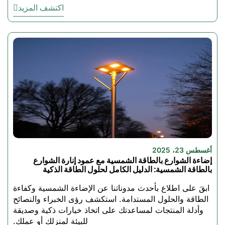
التحكم عن بُعد والتطبيقات-
اكتشف المزيد
يمكن التحكم في السطوع
والألوان بسهولة باستخدام
هاتف ذكي ذكي
وقت النسخ الاحتياطي العالي:
2-3 أيام من الإضاءة
المستمرة حتى في الأيام
الغائمة
سهل الطرح:
لا يتطلب معدات
معقدة، ويمكن وضعه في كل
مكان
أغسطس 23، 2025
إضاءة الشوارع بالطاقة الشمسية مع عمود إنارة الشوارع
يُعد الطراز BSL-YGSO52 أحدث
بالطاقة الشمسية: الدليل الكامل لحلول الطاقة الذكية
إضافة إلى مجموعتنا من أفضل
ابقَ على اطلاع بأحدث مدوناتنا عن الإضاءة الشمسية وكفاءة
مصابيح الإضاءة الشمسية
الطاقة والحلول المستدامة. استكشف رؤى الخبراء والنصائح
الكاشفة. إن طاقة LED عالية
وأدلة المنتجات لمساعدتك على اتخاذ خيارات ذكية وصديقة
السطوع، إلى جانب وضع الإضاءة
للبيئة لمنزلك أو عملك.
RGB القابل للتخصيص، تجعل هذا