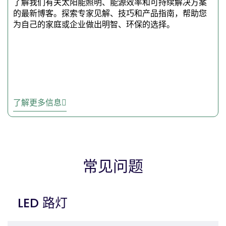
了解我们有关太阳能照明、能源效率和可持续解决方案
照明产品和工业灯具。
的最新博客。探索专家见解、技巧和产品指南，帮助您
为自己的家庭或企业做出明智、环保的选择。
用我们的 LED 路灯照
亮道路
我们的 LED 路灯效果好、寿
命长、不浪费能源--如果您需
了解更多信息
要能真正发挥作用的现代照
明，我们的 LED 路灯将是您
的理想之选。无论您是承包
商、为城市工作，还是拥有自
己的房产，这些路灯都能为您
常见问题
的项目提供所需的亮度、安全
性和绿色特性。
立即订购，感受质量和性能的
LED 路灯
与众不同。