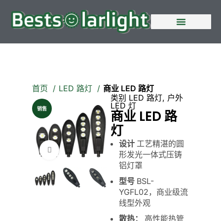
首页
LED 路灯
商业 LED 路灯
类别
LED 路灯
,
户外
LED 灯
销售
商业 LED 路
灯
设计
工艺精湛的圆
点击放大
形发光一体式压铸
铝灯罩
型号
BSL-
YGFL02，商业级流
线型外观
散热：
高性能热管