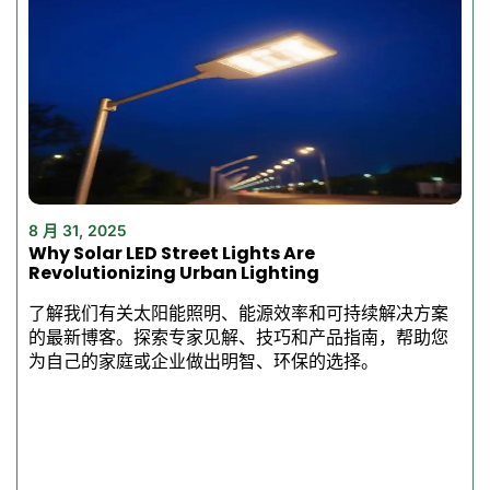
户外照明要求而设计，无论是
与道路、高速公路、停车场还
是仓库相结合。
高品质 LED 路灯 - 性
能卓越
8 月 31, 2025
我们的
高品质 LED 路灯
不仅
Why Solar LED Street Lights Are
能照亮一个区域，还能改变
Revolutionizing Urban Lighting
它。这些照明灯具有无与伦比
的亮度、耐用性和坚固耐用的
了解我们有关太阳能照明、能源效率和可持续解决方案
的最新博客。探索专家见解、技巧和产品指南，帮助您
表面处理，因此是对户外空间
为自己的家庭或企业做出明智、环保的选择。
更安全、更高效的投资。
LED 路灯的使用地点