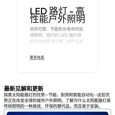
LED 路灯 - 高
性能户外照明
说到可靠、节能和长寿命的街
道照明，我们的 LED 路灯是
最出色的解决方案。该产品采
用最优质的材料和新时代的技
术制造而成，具有最大亮度、
更多信息
节能和使用寿命长等特点，适
用于所有市政、商业和工业用
途。
最新见解和更新
高品质 LED 路灯
探索太阳能路灯的优势--节能、耐用和智能自动化--这些优
势正在改变全球的城市户外照明。了解为什么太阳能路灯是
我们的 LED 路灯无论在什么
传统照明的一种高效、环保的替代品，而且易于安装。
环境下都能提供卓越的照明性
能。该产品专为满足您的所有