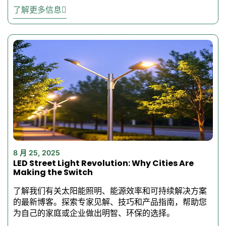
城市街道和公路
了解更多信息
工业园区
仓库外观
停车场
工厂和车间
购物中心和贸易区
安装 LED 路灯的好处
能源效率
- 节省大量电费
低维护
- 需要几年的服务
明亮安全的照明
明亮安全的
8 月 25, 2025
灯光提高了安全性和可视
LED Street Light Revolution: Why Cities Are
性。
Making the Switch
对环境友好
- LED 技术减少
了解我们有关太阳能照明、能源效率和可持续解决方案
了碳足迹。
的最新博客。探索专家见解、技巧和产品指南，帮助您
质量认证
- CE/
通过 ROHS
为自己的家庭或企业做出明智、环保的选择。
认证