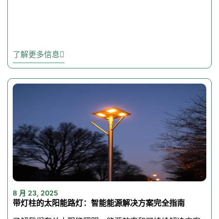
升级您的照明--立即
购买 LED 路灯
了解更多信息
如果您想购买一款性能无与伦
比、经久耐用的 LED 路灯，
那就来对地方了。它有充足的
光输出，坚固的设计，经过质
量测试和认证，是您户外照明
的最佳选择。
浏览更多与
BestSolarLight 一起
探险的信息
8 月 23, 2025
搜索其他太阳能灯和 LED
带灯柱的太阳能路灯：智能能源解决方案完全指南
灯？查找我们提供的所有街道