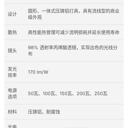
圆形、一体式压铸铝灯具，具有流线型的商业
设计
级外观
散热
高性能热管理可减少流明损耗并延长使用寿命
98% 透射率丙烯酸透镜，实现出色的光线分
镜头
布
发光
170 lm/W
效率
电源
50瓦、100瓦、150瓦、200瓦、250瓦
选项
材料
压铸铝，耐腐蚀
光电