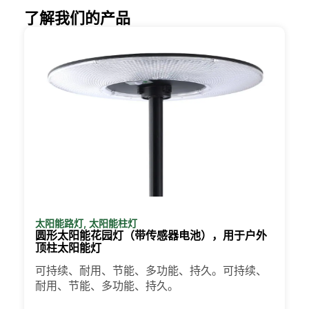
黄昏时开启，黎明时关闭，所以你根本不
了解我们的产品
用考虑。有的甚至还有运动传感器，这对
提高安全性非常方便。
多特蒙德周围的太阳能柱灯类型
每个院子的情况都不一样，有选择是件好
事。有些人选择安装超级简单的一体化装
置，只需把它们装上就大功告成了。有些人
则希望在更大的空间安装泛光灯，或者在车
库或后门安装运动感应灯，这样就能更加安
心。如果您在意路边的吸引力，或者想为花
园增添一点魅力，那么装饰性的太阳能柱灯
就再合适不过了。我甚至见过邻居用它们照
太阳能路灯
,
太阳能柱灯
亮后院露台，供深夜闲逛或家庭聚会之用。
圆形太阳能花园灯（带传感器电池），用于户外
顶柱太阳能灯
各种需求和风格应有尽有。
可持续、耐用、节能、多功能、持久。可持续、
为什么要在网上购买太阳能柱灯？
耐用、节能、多功能、持久。
老实说，我以前花了太多时间开车一家一家