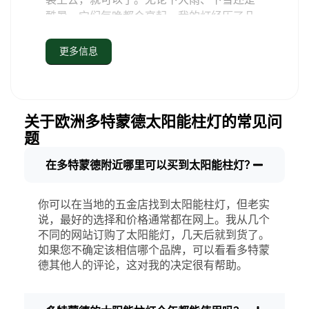
酷暑，它们每晚都会亮起。我的灯经历了几
次典型的多特蒙德暴风雨后，依然闪亮如
新。
更多信息
维护？几乎没有。每隔一段时间，我会刷掉
太阳能电池板上的灰尘或树叶，但仅此而
已。没有电线要弄，没有灯泡要换。老实
说，知道我没有浪费能源或增加污染，感觉
关于欧洲多特蒙德太阳能柱灯的常见问
很好。这只是一个小小的改变，但它让我的
题
家感觉更安全、更温馨--我也喜欢知道自己
在为环保尽一份力。
在多特蒙德附近哪里可以买到太阳能柱灯？
购买太阳能柱灯时应注意什么？
你可以在当地的五金店找到太阳能柱灯，但老实
如果您正在考虑进行转换，当朋友和邻居问
说，最好的选择和价格通常都在网上。我从几个
不同的网站订购了太阳能灯，几天后就到货了。
起时，我通常会这样回答：
如果您不确定该相信哪个品牌，可以看看多特蒙
亮度
并非所有的太阳能灯都是一样的。如
德其他人的评论，这对我的决定很有帮助。
果你想真正看清夜间行走的位置，就要检
查流明。对于人行道，50-100 流明通常