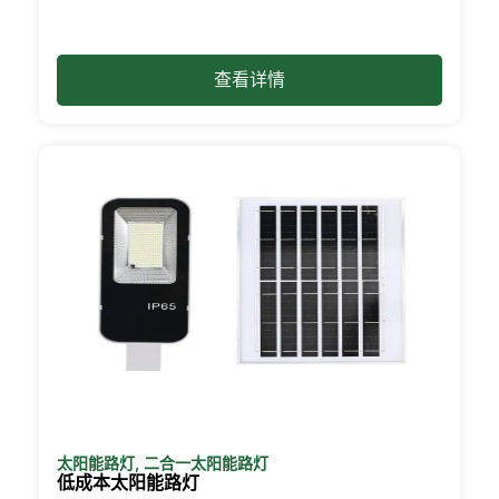
商店地跑，希望能找到合适的灯。现在，我
只需在网上订购。这样方便多了--你可以比
较不同的型号，阅读多特蒙德其他人的评
查看详情
论，还可以直接送货上门。大多数地方都提
供快速送货、方便退货以及真正的客户支持
（如果您有问题）。此外，您不必浪费周六
的时间跑腿，而且通常在网上能找到比本地
商店更优惠的价格和更多的选择。
准备好进行转换了吗？
如果您厌倦了高昂的电费，或者只是想用一
种简单可靠的方式照亮您的房产，太阳能柱
灯绝对值得一试。我已经向朋友、家人甚至
一些当地企业推荐了它们。一旦你看到它们
是如此简单，你可能会想，为什么不早点换
上呢？这是一种物有所值的升级，它能让你
的家从里到外都感觉明亮一些。
太阳能路灯
,
二合一太阳能路灯
🛒 [立即购买] | 📞 [联系客户服务] | 📍 服务
低成本太阳能路灯