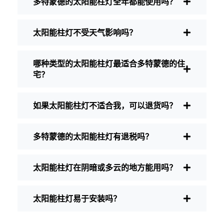
多特蒙德的太阳能柱灯全年都能使用吗？
就足够了。如果是车道，或者您想要多一
些安全感，那就选择亮度更高的灯--有些
型号的亮度可达 200 流明或更高，非常适
太阳能柱灯不受天气影响吗？
合那些阴暗的角落。
电池寿命
确保灯具能持续整晚，即使在冬
天也是如此。有些便宜的灯几个小时后就
哪种类型的太阳能柱灯最适合多特蒙德的住
会开始褪色，尤其是在天短多云的时候。
宅？
制造质量
选择不锈钢或重型塑料。相信
我，便宜货在多特蒙德的天气里根本就撑
如果太阳能柱灯不适合我，可以退货吗？
不住。我就用一套勉强撑过一个赛季的产
品，深刻体会到了这一点。
防风雨：
至少要达到 IP65 等级。这意味
多特蒙德的太阳能柱灯有退税吗？
着这些灯可以应对雨雪和灰尘。我甚至见
过一些灯在冰雹中毫发无损。
太阳能柱灯在阴暗或多云的地方能用吗？
风格
从经典的灯笼到现代简约的外观，有
太多的设计可供选择。选择适合您家氛围
的设计。有些人甚至会在院子的不同地方
太阳能柱灯易于安装吗？
混合搭配。
自动传感器：
大多数好的太阳能柱灯都是