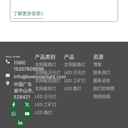
了解更多信息
产品类别
产品
资源
(086)
太阳能路灯
太阳能路灯
博客
15307609699
太阳能泛光灯
LED 泛光灯
联系我们
info@bestsolarlight.com
太阳能花园灯
LED 工矿灯
最新消息
中国广东
太阳能柱灯
LED 路灯
我们的地图
省中山市,
LED 泛光灯
视频指南
528421
LED 工矿灯
LED 路灯