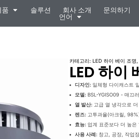
제품
솔루션
회사 소개
문의하기
언어
카테고리:
LED 하이 베이 조명
LED 하이
디자인:
일체형 다이캐스트 
모델:
BSL-YGISO09 - 
열 발산:
고급 열 냉각으로 더
렌즈:
고투과율(아크릴, 98%
효능:
업계 표준보다 더 높은 1
사용 사례:
창고, 공장, 작업