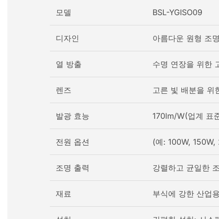
모델
BSL-YGISO09
디자인
아름다운 원형 조명
열 방출
수명 연장을 위한 
렌즈
고른 빛 배분을 위
발광 효능
170lm/W(업계 표
전원 옵션
(예: 100W, 150W
조명 출력
강렬하고 균일한 조
재료
부식에 강한 산업용