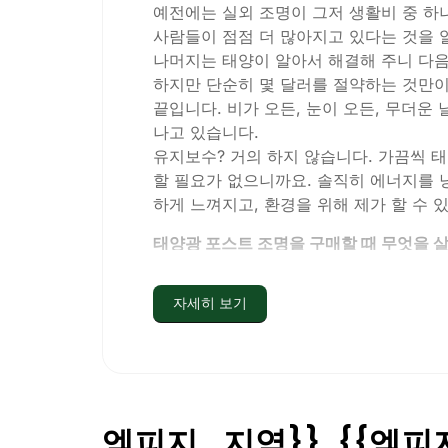
예전에는 실외 조명이 그저 생활비 중 하나
사람들이 점점 더 많아지고 있다는 것을 
나머지는 태양이 알아서 해결해 주니 다음
하지만 단순히 몇 달러를 절약하는 것만이
끝입니다. 비가 오든, 눈이 오든, 무더운 
나고 있습니다.
유지보수? 거의 하지 않습니다. 가끔씩 
할 필요가 없으니까요. 솔직히 에너지를 
하게 느껴지고, 환경을 위해 제가 할 수 
태양광 포스트 조명을 구매할 때 무엇을 
전환을 고려하고 있다면 친구나 이웃이 물
자세히 보기
밝기:
모든 태양광 조명이 똑같이 만들어
으로 50~100루멘이면 충분합니다. 
기에 좋습니다.
배터리 수명:
조명은 겨울에도 밤새도록 
간만 지나면 빛이 바래기 시작합니다.
엠피지_지역}}, {{엠
품질 구축:
스테인리스 스틸이나 튼튼한 플