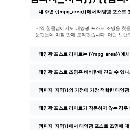
한 시즌을 겨우 버텨낸 세트에서 그 사
내 주변 {{mpg_area}}에서 태양광 포스
내후성:
최소 IP65 등급을 확인하세요.
제품도 보았습니다.
스타일:
클래식한 랜턴부터 모던하고 미
지역 철물점에서도 태양광 포스트 조명을 찾을 
람들은 마당의 다른 부분에 맞게 믹스 
문했는데 며칠 만에 도착했습니다. 어떤 브랜드를
자동 센서:
대부분의 좋은 태양광 포스트
화하는 데 유용하기도 합니다.
태양광 포스트 라이트는 {{mpg_area}}에
주변에서 볼 수 있는 
태양광 포스트 조명은 비바람에 견딜 수 있나
마당마다 상황이 다르기 때문에 선택의 폭
하면 끝입니다. 더 넓은 공간을 위한 투
포스트 조명은 연석의 매력을 신경 쓰거나
엠피지_지역}}의 가정에 가장 적합한 태양광
해 뒷마당 데크를 밝히는 데 사용하는 것
왜 온라인으로 태양광 포스트 조명을 구매
태양광 포스트 라이트가 작동하지 않는 경우 
솔직히 말씀드리자면, 예전에는 적합한 조
양한 모델을 비교하고 {{mpg_area}
엠피지_지역}}에서 태양광 포스트 조명에 