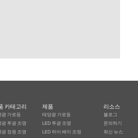
품 카테고리
제품
리소스
양광 가로등
태양광 가로등
블로그
광 투광 조명
LED 투광 조명
문의하기
광 정원 조명
LED 하이 베이 조명
최신 뉴스