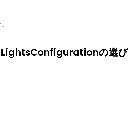
る。
LightsConfigurationの選び