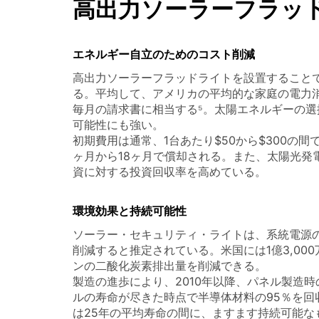
高出力ソーラーフラッ
エネルギー自立のためのコスト削減
高出力ソーラーフラッドライトを設置すること
る。平均して、アメリカの平均的な家庭の電力消費
毎月の請求書に相当する⁵。太陽エネルギーの
可能性にも強い。
初期費用は通常、1台あたり$50から$300の
ヶ月から18ヶ月で償却される。また、太陽光発
資に対する投資回収率を高めている。
環境効果と持続可能性
ソーラー・セキュリティ・ライトは、系統電源の
削減すると推定されている。米国には1億3,00
ンの二酸化炭素排出量を削減できる。
製造の進歩により、2010年以降、パネル製造
ルの寿命が尽きた時点で半導体材料の95％を
は25年の平均寿命の間に、ますます持続可能な