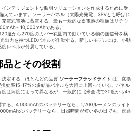
、インテリジェントな照明ソリューションを作成するために受
ね備えています。ソーラーパネル（太陽光発電、SPVとも呼ばれ
、充電式電池に蓄電する。最も一般的な蓄電池の種類はリチウ
mAh～10,000mAhである。
120度から270度のカバー範囲内で動いている物の熱信号を検
ンの光出力を持つLEDパネルが作動する。新しいモデルには、小動
感度レベルが付属している。
部品とその役割
を決定する。ほとんどの品質
ソーラーフラッドライト
は、変換
変換効率15-17%の多結晶パネルを大幅に上回っている。パネル
度は緯度によって異なるが、一般的に北米全域で30度から45
。4,000mAhのバッテリーなら、1,200ルーメンのライト
,000mAhのバッテリーなら、日照時間が短い冬の日でも、夜通