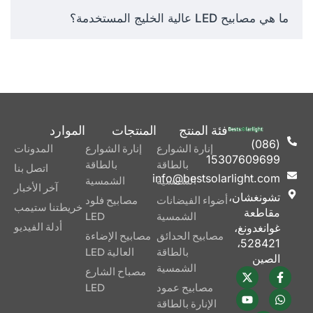
اختيار ما يناسب ترتيبك.
ما هي مصابيح LED عالية الخليج المستخدمة؟
درجة حرارة اللون:
حدد اللون
الأبيض النهاري (5000K)
لإعطاء رؤية أفضل.
ماذا تختار على الإطلاق؟ سيكون
فئة المنتج
المنتجات
الموارد
خبراء الإضاءة لدينا متاحين
(086)
لتقديم المشورة لك بنصائح خاصة
إنارة الشوارع
إنارة الشوارع
المدونات
15307609699
بناءً على متطلبات الإضاءة في
بالطاقة
بالطاقة
اتصل بنا
info@bestsolarlight.com
الشمسية
الشمسية
منشأتك.
آخر الأخبار
تشونغشان،
أضواء الفيضانات
مصابيح فلود
خريطتنا ستيمب
مقاطعة
الشمسية
LED
أدلة الفيديو
غوانغدونغ،
لماذا تشتري مصابيح
مصابيح الحدائق
مصابيح الإضاءة
528421،
LED عالية الخليج من
بالطاقة
العالية LED
الصين
Best Solar Light؟
الشمسية
مصباح الشارع
مصابيح عمود
LED
مواد عالية الجودة وأجزاء
الإنارة بالطاقة