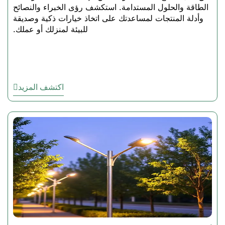
الطاقة والحلول المستدامة. استكشف رؤى الخبراء والنصائح
وأدلة المنتجات لمساعدتك على اتخاذ خيارات ذكية وصديقة
للبيئة لمنزلك أو عملك.
لماذا تختار مصابيح LED
عالية الخليج العالية؟
1. الإضاءة العالية الموفرة للطاقة
اكتشف المزيد
وفّر ما يصل إلى 70 في المئة
من فواتير الكهرباء.
ناتج حراري منخفض وإنتاجية
تجويف كبيرة
بديل صديق للبيئة لمصابيح
HID النموذجية
2. تحسين السطوع والوضوح.
ممتاز فوق سقوف 20 قدماً