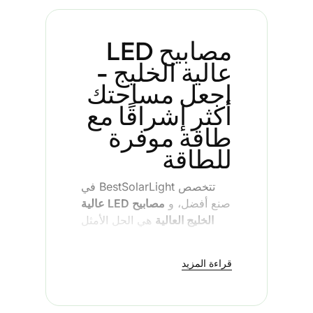
مصابيح LED
عالية الخليج -
اجعل مساحتك
أكثر إشراقًا مع
طاقة موفرة
للطاقة
تتخصص BestSolarLight في
صنع أفضل، و
مصابيح LED عالية
الخليج العالية
هي الحل الأمثل
للتطبيقات التجارية والصناعية.
صُممت هذه المصابيح لتمنحك
قراءة المزيد
إضاءة عالية الجودة بتكلفة أقل
في التشغيل، وتعمل هذه
المصابيح بشكل أفضل في