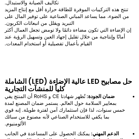
تكاليف الصيانة والاستبدال.
تنتج هذه التركيبات الموفرة للطاقة حرارة أقل مع إنتاج المزيد
من الضوء، مما يساعد المباني الصناعية على توفير المال على
التبريد ويقلل من انبعاثات الكربون.
إن الإضاءة التي تكون مضاءة دائمًا ولا تومض تجعل العمال أكثر
أمانًا وإنتاجية من خلال تقليل إجهاد العين وتسهيل الرؤية عند
القيام بأعمال تفصيلية أو استخدام المعدات.
حل مصابيح LED عالية الإضاءة (LED) الشاملة
كلياً للمنشآت التجارية
ضمان الجودة:
تُظهر شهادتا CE و RoHS أن المنتج يفي
بمعايير السلامة حول العالم. يستمر ضمان المصنع لمدة
خمس سنوات، لذا فإن استثمارك آمن لفترة طويلة. إنه قوي
بما يكفي للاستخدام الصناعي لأنه مصنوع من سبائك
الألومنيوم.
الدعم المهني:
يمكنك الحصول على المساعدة في الجانب