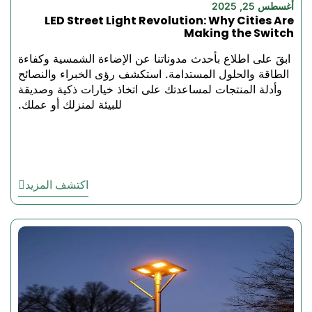
يوفر توزيعًا ضوئيًا منتشرًا غير
أغسطس 25, 2025
LED Street Light Revolution: Why Cities Are
خاليًا من الصناديق
Making the Switch
تعزيز مستويات السلامة
وكفاءة الموظفين
ابقَ على اطلاع بأحدث مدوناتنا عن الإضاءة الشمسية وكفاءة
الطاقة والحلول المستدامة. استكشف رؤى الخبراء والنصائح
وأدلة المنتجات لمساعدتك على اتخاذ خيارات ذكية وصديقة
للبيئة لمنزلك أو عملك.
3. عمر افتراضي طويل / صيانة
منخفضة
يمكن استخدامها وتشغيلها
لمدة لا تقل عن 50,000
اكتشف المزيد
ساعة أو أكثر
يقلل من تكلفة الاستبدال
المتكرر
أداء متسق في الظروف
القاسية