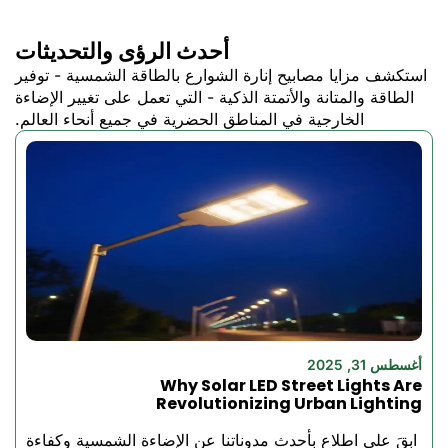
المستودعات والمصانع ونوادي
اللياقة البدنية والمباني الداخلية
أحدث الرؤى والتحديثات
الكبيرة. نحن نصنع مصابيح (ليد)
استكشف مزايا مصابيح إنارة الشوارع بالطاقة الشمسية - توفير
عالية الأداء القوية والعالية الأداء
الطاقة والمتانة والأتمتة الذكية - التي تعمل على تغيير الإضاءة
التي توفر إضاءة تدوم طويلاً
الخارجية في المناطق الحضرية في جميع أنحاء العالم.
وتوفر الكثير من الطاقة. تعمل
مصابيحنا سواء كنت تقوم بتبديل
التركيبات القديمة أو تقوم
بتركيب جديد تمامًا - ستحصل
على رؤية أفضل وفواتير أقل
ومكان عمل أكثر أمانًا. نحن نصنع
مصابيح LED عالية الإضاءة
القوية التي تظل ساطعة لسنوات
وتقلل من تكاليف الطاقة لديك.
هذه هي ما تريده إذا كنت تستبدل
أغسطس 31, 2025
المصابيح القديمة أو تقوم بتركيب
Why Solar LED Street Lights Are
نظام جديد بالكامل، لأنك تعلم أنك
Revolutionizing Urban Lighting
سترى بشكل أفضل وتنفق أقل
ابقَ على اطلاع بأحدث مدوناتنا عن الإضاءة الشمسية وكفاءة
وتعمل بأمان أكثر.