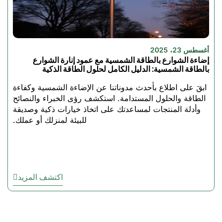
استخدامات مصابيح
LED عالية الخليج
مصابيح (ليد) عالية الإضاءة لدينا
مثالية لمجموعة كبيرة من
أغسطس 23، 2025
التطبيقات التجارية والصناعية:
إضاءة الشوارع بالطاقة الشمسية مع عمود إنارة الشوارع
بالطاقة الشمسية: الدليل الكامل لحلول الطاقة الذكية
ابقَ على اطلاع بأحدث مدوناتنا عن الإضاءة الشمسية وكفاءة
المخازن ومستودعات التصنيع
الطاقة والحلول المستدامة. استكشف رؤى الخبراء والنصائح
ورش العمل والمصانع
وأدلة المنتجات لمساعدتك على اتخاذ خيارات ذكية وصديقة
الصالات الرياضية والصالات
للبيئة لمنزلك أو عملك.
الرياضية
مراكز المؤتمرات والمطارات
المتاجر ومحلات المرافق
اكتشف المزيد
كيفية اختيار أفضل
مصباح LED عالي الخليج
في المنطقة