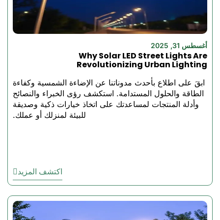
الغسق إلى الفجر. يتيح لك
التصميم اللاسلكي الذي يعمل
بالتوصيل والتشغيل سهولة
التركيب وتغيير الموضع
أغسطس 31, 2025
والتخصيص الموسمي دون عناء
Why Solar LED Street Lights Are
الأسلاك الكهربائية أو زيادة
Revolutionizing Urban Lighting
تكاليف الطاقة. تتوفر المصابيح
الشمسية المزخرفة لدينا في
ابقَ على اطلاع بأحدث مدوناتنا عن الإضاءة الشمسية وكفاءة
مجموعة متنوعة من الأنماط -
الطاقة والحلول المستدامة. استكشف رؤى الخبراء والنصائح
بدءًا من الفوانيس والأضواء
وأدلة المنتجات لمساعدتك على اتخاذ خيارات ذكية وصديقة
الخيطية إلى المصابيح ذات الأوتاد
للبيئة لمنزلك أو عملك.
والمنحوتات الفنية - تتيح لمالكي
المنازل ومنسقي الحدائق
ومنظمي الفعاليات إنشاء إضاءة
خارجية جميلة ومستدامة تبهر
الضيوف وترتقي بأي مكان بأقل
اكتشف المزيد
تأثير بيئي ممكن.