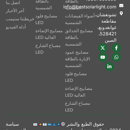
بالطاقة
بالطاقة
اتصل بنا
info@bestsolarlight.com
الشمسية
الشمسية
آخر الأخبار
تشونغشان،
أضواء الفيضانات
مصابيح فلود
خريطتنا ستيمب
مقاطعة
الشمسية
LED
أدلة الفيديو
غوانغدونغ،
مصابيح الحدائق
مصابيح الإضاءة
528421،
بالطاقة
العالية LED
الصين
الشمسية
مصباح الشارع
مصابيح عمود
LED
الإنارة بالطاقة
الشمسية
مصابيح فلود
LED
مصابيح الإضاءة
العالية LED
مصباح الشارع
LED
حقوق الطبع والنشر ©
سياسة