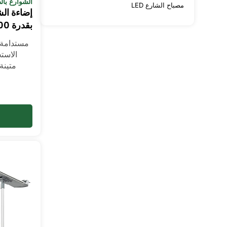
الشوارع با
مصباح الشارع LED
إضاءة ال
بقدرة 3600 وات
مستدامة،
الاست
متينة