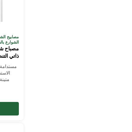
مصابيح الش
الشوارع با
مصباح شا
ذاتي التنظي
مستدامة،
الاست
متينة