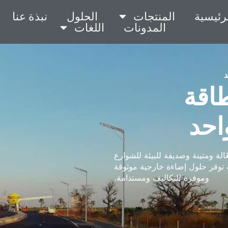
رئيسية
المنتجات
الحلول
نبذة عنا
المدونات
اللغات
د
طاقة
احد
الة ومتينة وصديقة للبيئة للشوارع
 توفر حلول إضاءة خارجية موثوقة
وموفرة للتكاليف ومستدامة.