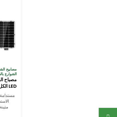
مصابيح الش
الشوارع با
مصباح ال
LED الكل في واحد
مستدامة،
الاست
متينة