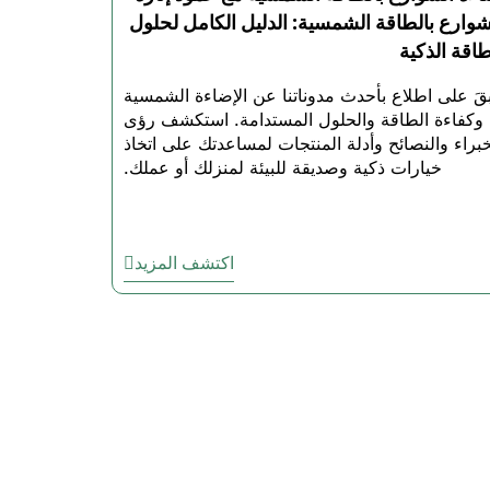
المؤقتة
شوارع بالطاقة الشمسية: الدليل الكامل لحلول
طاقة الذكية
ت في أفضل ضوء شمسي
بقَ على اطلاع بأحدث مدوناتنا عن الإضاءة الشمسية
وكفاءة الطاقة والحلول المستدامة. استكشف رؤى
خبراء والنصائح وأدلة المنتجات لمساعدتك على اتخاذ
مسي مع تغطية شاملة على القطع والأداء
خيارات ذكية وصديقة للبيئة لمنزلك أو عملك.
ان التي تعمل بالطاقة الشمسية بشكل صحيح
بلغ المدفوع إذا لم تكن راضيًا عن الأداء
- يتم شحن الطلبات الخاصة بأضواء الحماية الخارجية الشمسية التي يتم تقديمها قبل الساعة 2 مساءً في يوم العمل نفسه عبر UPS
Ground
اكتشف المزيد
تياجاتك الأمنية الخاصة وتخطيط الممتلكات
ن التي تعمل بالطاقة الشمسية من الدرجة
التجارية
لى مصابيح الأمان اليوم