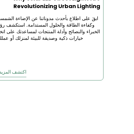
Revolutionizing Urban Lighting
ابقَ على اطلاع بأحدث مدوناتنا عن الإضاءة الشمسي
وكفاءة الطاقة والحلول المستدامة. استكشف رؤ
الخبراء والنصائح وأدلة المنتجات لمساعدتك على اتخا
خيارات ذكية وصديقة للبيئة لمنزلك أو عملك
دعم التثبيت المجاني
- يوفر فريقنا 
استرداد الأموال خلال 30 يومًا
- جرب م
الشحن في نفس اليوم
اكتشف المزيد
الأسعار بالجملة متاحة
–
أضواء الأمن الشمسية
اختيار المنتج الخبير
- يساعدك فريقنا 
سجل حافل بالإنجازات
- أكثر من 15,000 شركة تثق في مصابيحنا الأمنية الشمسية الخارجية لحماية ممتلكا
الوثائق الفنية
- أدلة التركيب الكاملة، ومخط