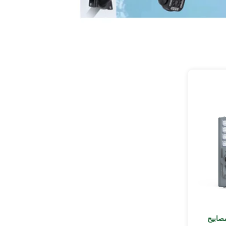
صابيح