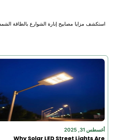
بالطاقة الشمسية بتعليمات تركيب بسيطة و
استكشف مزايا مصابيح إنارة الشوارع بالطاقة الشمسية
تقنية كشف الحركة
متانة في جميع الأحوال الجوية
–
مصابيح تعم
تكاليف الكهرباء الصفرية
التثبيت السريع
- مصابيح أمان تعمل بالطاقة الشمسية للتركيب الخارجي في 
وقت التشغيل الممتد
التحكم الذكي في الإضاءة
- تق
بناء من الدرجة التجارية
- مصابيح أمنية 
أغسطس 31, 2025
التشغيل اللاسلكي
- تعمل المصابيح الأمنية
Why Solar LED Street Lights Are