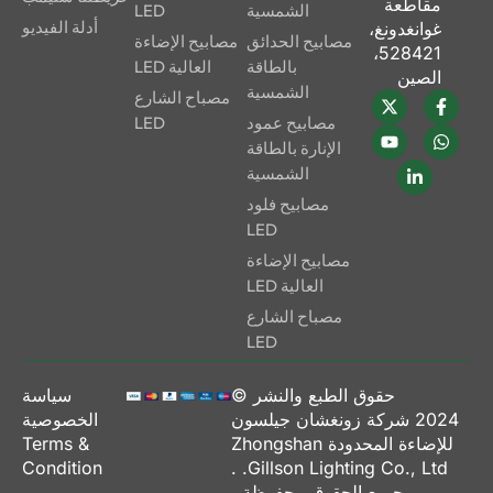
مقاطعة
الشمسية
LED
أدلة الفيديو
غوانغدونغ،
مصابيح الحدائق
مصابيح الإضاءة
528421،
بالطاقة
العالية LED
الصين
الشمسية
مصباح الشارع
مصابيح عمود
LED
الإنارة بالطاقة
الشمسية
مصابيح فلود
LED
مصابيح الإضاءة
العالية LED
مصباح الشارع
LED
حقوق الطبع والنشر ©
سياسة
2024
شركة زونغشان جيلسون
الخصوصية
للإضاءة المحدودة Zhongshan
Terms &
Condition
.
Gillson Lighting Co., Ltd.
جميع الحقوق محفوظة.