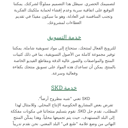
لتصميمك الحصري. سيظل هذا التصميم مملوكًا لشركتك. يمكننا
التوقيع على اتفاقية سرية وعدم إفشاء لحماية ملكيتك الفكرية
وتجنب المنافسة غير العادلة، وهو ما سيكون مفيدًا في تقديم
العطاءات لمشروعك.
خدمة التسويق
للترويج الفعال لمنتجك، ستحتاج إلى مواد تسويقية شاملة. يمكننا
توفير مجموعة كاملة من الأصول التسويقية، بما في ذلك كتيبات
المنتج والمواصفات والصور عالية الدقة ومقاطع الفيديو الخاصة
بالمنتج. يمكن أن تساعدك هذه المواد على تسويق منتجك بكفاءة
وفعالية وسرعة.
خدمة SKD
SKD تعني "شبه مطروح أرضاً".
تفرض بعض المشاريع الحكومية الإنتاج المحلي. وللامتثال لهذا
المطلب، نقدم حل SKD. نقوم بتسليم منتجاتنا في مكونات مفككة
إلى البلد المستهدف، حيث يتم تجميعها محلياً. وهذا يمكّن المنتج
النهائي من وضع علامة "صُنع في" البلد المعني. نحن نقدم تدريباً